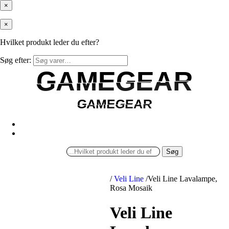
×
×
Hvilket produkt leder du efter?
Søg efter:
GAMEGEAR
GAMEGEAR
GAMEGEAR
GAMEGEAR
Søg
/
Veli Line
/
Veli Line Lavalampe,
Rosa Mosaik
Veli Line