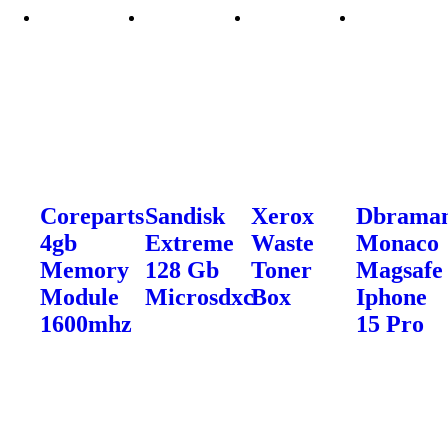
Coreparts
Sandisk
Xerox
Dbraman
4gb
Extreme
Waste
Monaco
Memory
128 Gb
Toner
Magsafe
Module
Microsdxc
Box
Iphone
1600mhz
15 Pro