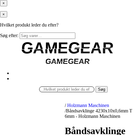
×
×
Hvilket produkt leder du efter?
Søg efter:
GAMEGEAR
GAMEGEAR
GAMEGEAR
GAMEGEAR
Søg
/
Holzmann Maschinen
/
Båndsavklinge 4230x10x0,6mm T
6mm - Holzmann Maschinen
Båndsavklinge