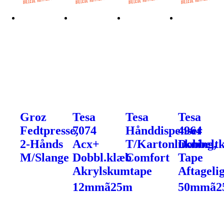
Groz
Tesa
Tesa
Tesa
Fedtpresse,
7074
Hånddispenser
4964
2-Hånds
Acx+
T/Kartonlukning,
Dobbelt
M/Slange
Dobbl.klæb
Comfort
Tape
Akrylskumtape
Aftageli
12mmã25m
50mmã