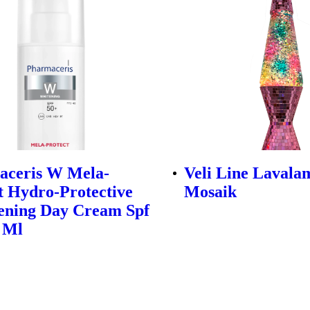
aceris W Mela-
Veli Line Lavala
t Hydro-Protective
Mosaik
ening Day Cream Spf
 Ml