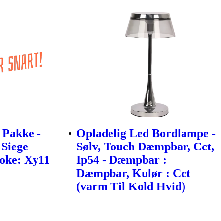
 Pakke -
Opladelig Led Bordlampe -
 Siege
Sølv, Touch Dæmpbar, Cct,
poke: Xy11
Ip54 - Dæmpbar :
Dæmpbar, Kulør : Cct
(varm Til Kold Hvid)