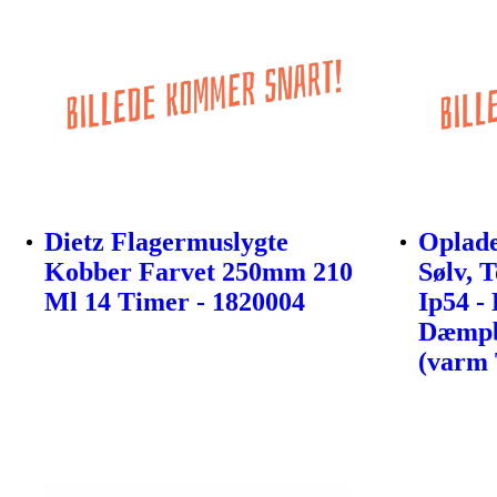
Dietz Flagermuslygte
Oplade
Kobber Farvet 250mm 210
Sølv, 
Ml 14 Timer - 1820004
Ip54 -
Dæmpba
(varm 